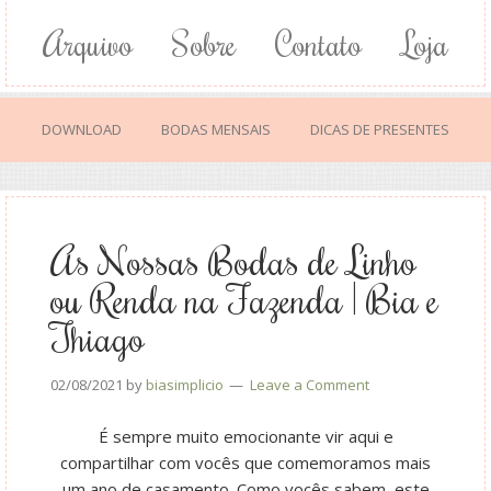
Arquivo
Sobre
Contato
Loja
DOWNLOAD
BODAS MENSAIS
DICAS DE PRESENTES
As Nossas Bodas de Linho
ou Renda na Fazenda | Bia e
Thiago
02/08/2021
by
biasimplicio
Leave a Comment
É sempre muito emocionante vir aqui e
compartilhar com vocês que comemoramos mais
um ano de casamento. Como vocês sabem, este