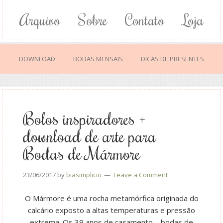
Arquivo
Sobre
Contato
Loja
DOWNLOAD
BODAS MENSAIS
DICAS DE PRESENTES
Bolos inspiradores +
download de arte para
Bodas de Mármore
23/06/2017
by
biasimplicio
Leave a Comment
O Mármore é uma rocha metamórfica originada do
calcário exposto a altas temperaturas e pressão
extrema. Os 39 anos de casamento – bodas de