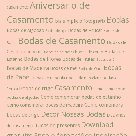
Aniversário de
casamento
Casamento
Bodas
bia simplicio fotografia
Bodas de Algodão
Bodas de Açúcar
Bodas de
Bodas de aço
Bodas de Casamento
Bodas de
Barro
Cerâmica ou Vime
Bodas de
bodas de couro
Bodas de chicletes
Bodas de Flores
Estanho
Bodas de Frutas
Bodas de lã
Bodas
Bodas de Madeira
Bodas de mel
Bodas de Ouro
de Papel
Bodas de Papoula
Bodas de Porcelana
Bodas de
Casamento
Bodas de trigo
como comemorar
Pérola
Como comemorar bodas de estanho
bodas de algodão
Como comemorar
Como comemorar bodas de madeira
Decor Nossas Bodas
bodas de trigo
Dez anos
Download
Dicas de presentes
de casamento
gratuito
Ensaio fotográfico inspiração