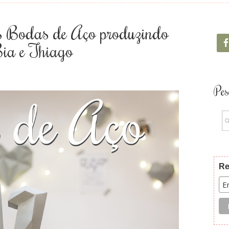
 Bodas de Aço produzindo
Bia e Thiago
Pes
Re