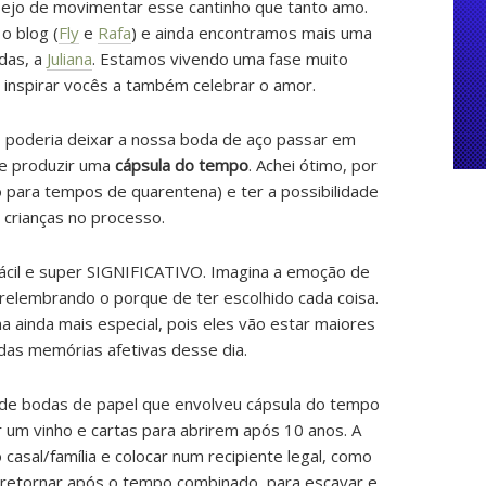
ejo de movimentar esse cantinho que tanto amo.
o blog (
Fly
e
Rafa
) e ainda encontramos mais uma
das, a
Juliana
. Estamos vivendo uma fase muito
inspirar vocês a também celebrar o amor.
o poderia deixar a nossa boda de aço passar em
de produzir uma
cápsula do tempo
. Achei ótimo, por
o para tempos de quarentena) e ter a possibilidade
 crianças no processo.
ácil e super SIGNIFICATIVO. Imagina a emoção de
 relembrando o porque de ter escolhido cada coisa.
na ainda mais especial, pois eles vão estar maiores
das memórias afetivas desse dia.
de bodas de papel que envolveu cápsula do tempo
r um vinho e cartas para abrirem após 10 anos. A
o casal/família e colocar num recipiente legal, como
retornar após o tempo combinado, para escavar e