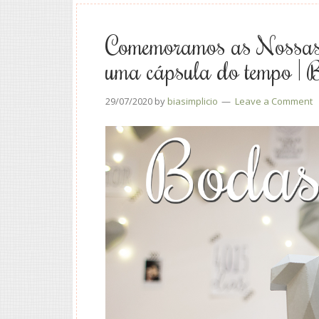
Comemoramos as Nossas
uma cápsula do tempo | 
29/07/2020
by
biasimplicio
Leave a Comment