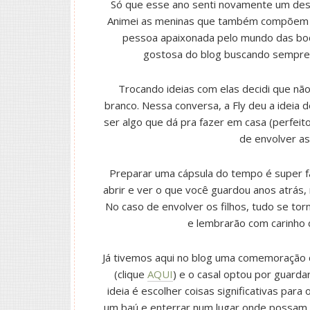
Só que esse ano senti novamente um des
Animei as meninas que também compõem 
pessoa apaixonada pelo mundo das bo
gostosa do blog buscando sempre 
Trocando ideias com elas decidi que nã
branco. Nessa conversa, a Fly deu a ideia 
ser algo que dá pra fazer em casa (perfeit
de envolver as
Preparar uma cápsula do tempo é super f
abrir e ver o que você guardou anos atrás,
No caso de envolver os filhos, tudo se tor
e lembrarão com carinho 
Já tivemos aqui no blog uma comemoração 
(clique
AQUI
) e o casal optou por guarda
ideia é escolher coisas significativas para 
um baú e enterrar num lugar onde possam 