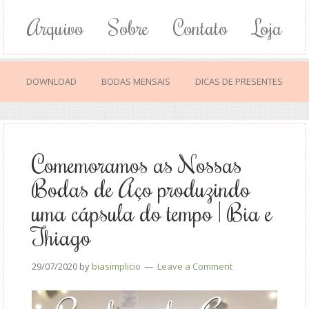
Arquivo
Sobre
Contato
Loja
DOWNLOAD
BODAS MENSAIS
DICAS DE PRESENTES
Comemoramos as Nossas
Bodas de Aço produzindo
uma cápsula do tempo | Bia e
Thiago
29/07/2020
by
biasimplicio
Leave a Comment