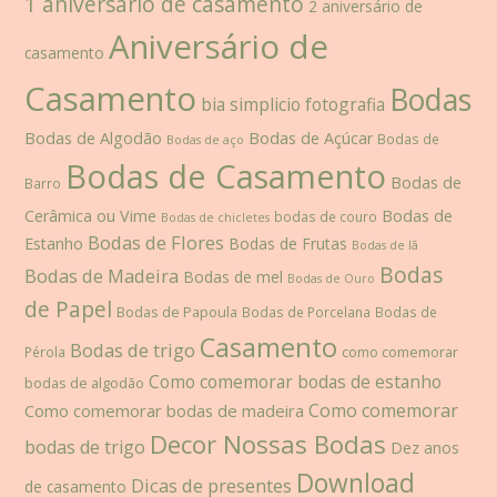
1 aniversário de casamento
2 aniversário de
Aniversário de
casamento
Casamento
Bodas
bia simplicio fotografia
Bodas de Algodão
Bodas de Açúcar
Bodas de
Bodas de aço
Bodas de Casamento
Bodas de
Barro
Cerâmica ou Vime
Bodas de
bodas de couro
Bodas de chicletes
Bodas de Flores
Estanho
Bodas de Frutas
Bodas de lã
Bodas
Bodas de Madeira
Bodas de mel
Bodas de Ouro
de Papel
Bodas de Papoula
Bodas de Porcelana
Bodas de
Casamento
Bodas de trigo
como comemorar
Pérola
Como comemorar bodas de estanho
bodas de algodão
Como comemorar
Como comemorar bodas de madeira
Decor Nossas Bodas
bodas de trigo
Dez anos
Download
Dicas de presentes
de casamento