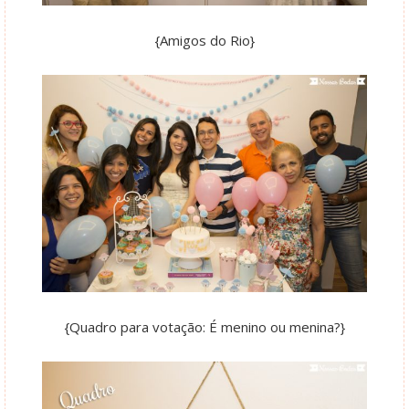
{Amigos do Rio}
{Quadro para votação: É menino ou menina?}