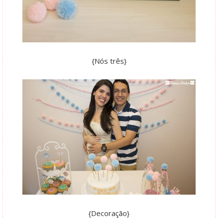
{Nós três}
{Decoração}