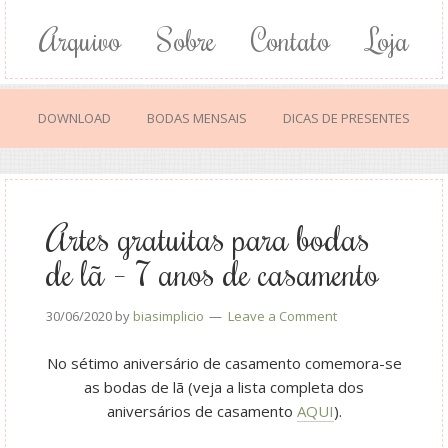
Arquivo
Sobre
Contato
Loja
DOWNLOAD
BODAS MENSAIS
DICAS DE PRESENTES
Artes gratuitas para bodas
de lã – 7 anos de casamento
30/06/2020
by
biasimplicio
Leave a Comment
No sétimo aniversário de casamento comemora-se
as bodas de lã (veja a lista completa dos
aniversários de casamento
AQUI
).