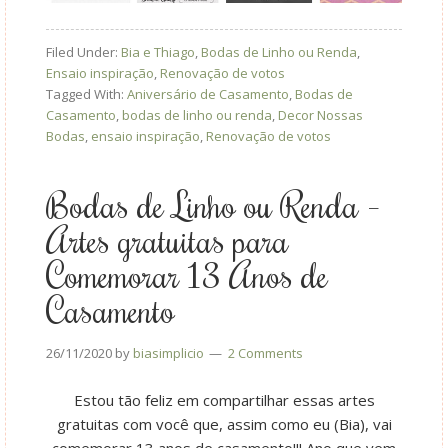
Filed Under:
Bia e Thiago
,
Bodas de Linho ou Renda
,
Ensaio inspiração
,
Renovação de votos
Tagged With:
Aniversário de Casamento
,
Bodas de
Casamento
,
bodas de linho ou renda
,
Decor Nossas
Bodas
,
ensaio inspiração
,
Renovação de votos
Bodas de Linho ou Renda –
Artes gratuitas para
Comemorar 13 Anos de
Casamento
26/11/2020
by
biasimplicio
2 Comments
Estou tão feliz em compartilhar essas artes
gratuitas com você que, assim como eu (Bia), vai
comemorar 13 anos de casamento!!! Ano que vem