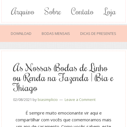
Arquivo
Sobre
Contato
Loja
DOWNLOAD
BODAS MENSAIS
DICAS DE PRESENTES
As Nossas Bodas de Linho
ou Renda na Fazenda | Bia e
Thiago
02/08/2021
by
biasimplicio
Leave a Comment
É sempre muito emocionante vir aqui e
compartilhar com vocês que comemoramos mais
um ano de casamento. Como vocês sabem, este