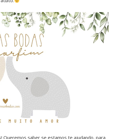
ratuito.
s! Queremos saber se estamos te ajudando, para