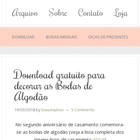
Arquivo
Sobre
Contato
Loja
DOWNLOAD
BODAS MENSAIS
DICAS DE PRESENTES
Download gratuito para
decorar as Bodas de
Algodão
19/03/2018
by
biasimplicio
5 Comments
No segundo aniversário de casamento comemora-
se as bodas de algodão (veja a lista completa dos
aniversários de casamento
AQUI
).