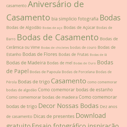
Aniversário de
casamento
Casamento
Bodas
bia simplicio fotografia
Bodas de Algodão
Bodas de Açúcar
Bodas de
Bodas de aço
Bodas de Casamento
Bodas de
Barro
Cerâmica ou Vime
Bodas de
bodas de couro
Bodas de chicletes
Bodas de Flores
Estanho
Bodas de Frutas
Bodas de lã
Bodas
Bodas de Madeira
Bodas de mel
Bodas de Ouro
de Papel
Bodas de Papoula
Bodas de Porcelana
Bodas de
Casamento
Bodas de trigo
como comemorar
Pérola
Como comemorar bodas de estanho
bodas de algodão
Como comemorar
Como comemorar bodas de madeira
Decor Nossas Bodas
bodas de trigo
Dez anos
Download
Dicas de presentes
de casamento
gratuito
Ensaio fotográfico inspiração