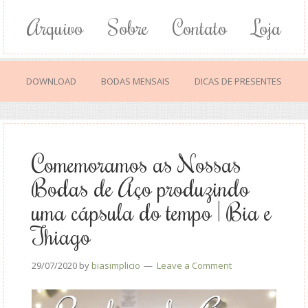
Arquivo
Sobre
Contato
Loja
DOWNLOAD
BODAS MENSAIS
DICAS DE PRESENTES
Comemoramos as Nossas
Bodas de Aço produzindo
uma cápsula do tempo | Bia e
Thiago
29/07/2020
by
biasimplicio
Leave a Comment