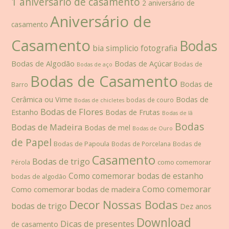
1 aniversário de casamento
2 aniversário de
Aniversário de
casamento
Casamento
Bodas
bia simplicio fotografia
Bodas de Algodão
Bodas de Açúcar
Bodas de
Bodas de aço
Bodas de Casamento
Bodas de
Barro
Cerâmica ou Vime
Bodas de
bodas de couro
Bodas de chicletes
Bodas de Flores
Estanho
Bodas de Frutas
Bodas de lã
Bodas
Bodas de Madeira
Bodas de mel
Bodas de Ouro
de Papel
Bodas de Papoula
Bodas de Porcelana
Bodas de
Casamento
Bodas de trigo
como comemorar
Pérola
Como comemorar bodas de estanho
bodas de algodão
Como comemorar
Como comemorar bodas de madeira
Decor Nossas Bodas
bodas de trigo
Dez anos
Download
Dicas de presentes
de casamento