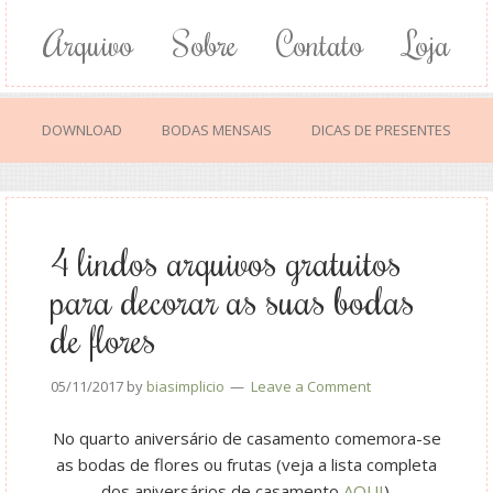
Arquivo
Sobre
Contato
Loja
DOWNLOAD
BODAS MENSAIS
DICAS DE PRESENTES
4 lindos arquivos gratuitos
para decorar as suas bodas
de flores
05/11/2017
by
biasimplicio
Leave a Comment
No quarto aniversário de casamento comemora-se
as bodas de flores ou frutas (veja a lista completa
dos aniversários de casamento
AQUI
).