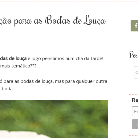
ção para as Bodas de Louça
Pes
das de louça
e logo pensamos num chá da tarde!
mais temático???
 para as bodas de louça, mas para qualquer outra
boda!
Re