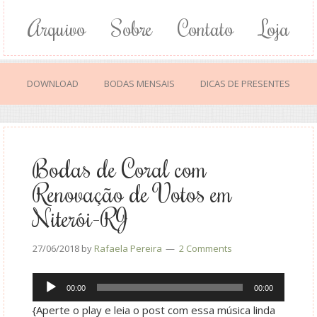
Arquivo
Sobre
Contato
Loja
DOWNLOAD
BODAS MENSAIS
DICAS DE PRESENTES
Bodas de Coral com
Renovação de Votos em
Niterói-RJ
27/06/2018
by
Rafaela Pereira
2 Comments
Audio
00:00
00:00
Player
{Aperte o play e leia o post com essa música linda