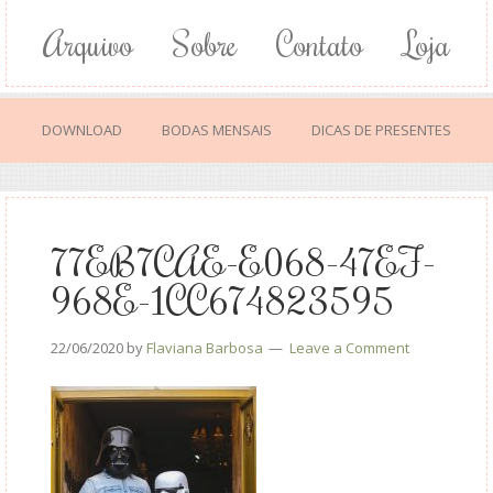
Arquivo
Sobre
Contato
Loja
DOWNLOAD
BODAS MENSAIS
DICAS DE PRESENTES
77EB7CAE-E068-47EF-
968E-1CC674823595
22/06/2020
by
Flaviana Barbosa
Leave a Comment