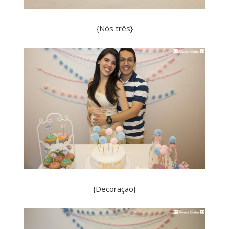
{Nós três}
{Decoração}