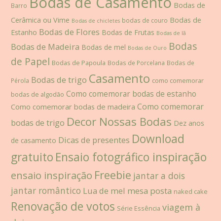
Bodas de Casamento
Bodas de
Barro
Cerâmica ou Vime
Bodas de
bodas de couro
Bodas de chicletes
Bodas de Flores
Estanho
Bodas de Frutas
Bodas de lã
Bodas
Bodas de Madeira
Bodas de mel
Bodas de Ouro
de Papel
Bodas de Papoula
Bodas de Porcelana
Bodas de
Casamento
Bodas de trigo
como comemorar
Pérola
Como comemorar bodas de estanho
bodas de algodão
Como comemorar
Como comemorar bodas de madeira
Decor Nossas Bodas
bodas de trigo
Dez anos
Download
Dicas de presentes
de casamento
gratuito
Ensaio fotográfico inspiração
Freebie
ensaio inspiração
jantar a dois
jantar romântico
Lua de mel
mesa posta
naked cake
Renovação de votos
viagem à
Série Essência