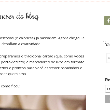
meses do blog
stosas (e calóricas) já passaram. Agora chegou a
Pes
 desafiam a criatividade.
preparamos o tradicional cartão (que, como vocês
orta-retrato) e marcadores de livro em formato
zios e prontos para você escrever recadinhos e
nder quem ama.
Re
 como ficou: